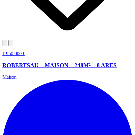
1 950 000 €
ROBERTSAU – MAISON – 248M² – 8 ARES
Maison